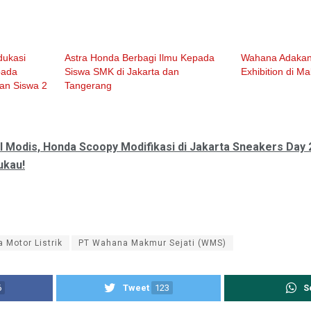
dukasi
Astra Honda Berbagi Ilmu Kepada
Wahana Adakan
pada
Siswa SMK di Jakarta dan
Exhibition di 
an Siswa 2
Tangerang
l Modis, Honda Scoopy Modifikasi di Jakarta Sneakers Day 
ukau!
 Motor Listrik
PT Wahana Makmur Sejati (WMS)
6
Tweet
123
S