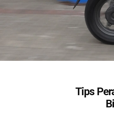
Tips Per
B