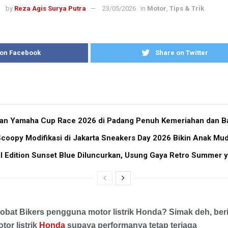
by
Reza Agis Surya Putra
23/05/2026
in
Motor
,
Tips & Trik
 on Facebook
Share on Twitter
ran Yamaha Cup Race 2026 di Padang Penuh Kemeriahan dan Ba
coopy Modifikasi di Jakarta Sneakers Day 2026 Bikin Anak Mu
 Edition Sunset Blue Diluncurkan, Usung Gaya Retro Summer 
obat Bikers pengguna motor listrik Honda? Simak deh, berik
or listrik
Honda
supaya performanya tetap terjaga