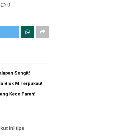
0
lapan Sengit!
da Blok M Terpukau!
yang Kece Parah!
ut ini tips