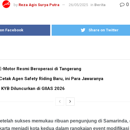
0
by
Reza Agis Surya Putra
26/05/2025
in
Berita
 on Facebook
Share on Twitter
E-Motor Resmi Beroperasi di Tangerang
tak Agen Safety Riding Baru, ini Para Jawaranya
 KYB Diluncurkan di GIIAS 2026
Setelah sukses memukau ribuan pengunjung di Samarinda,
arta menjadi kota kedua dalam rangkaian event modifikasi 