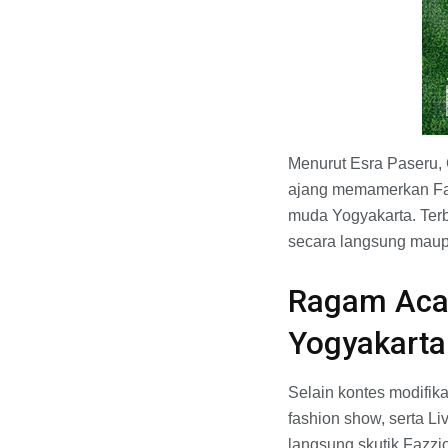
Menurut Esra Paseru, 
ajang memamerkan Fazz
muda Yogyakarta. Terb
secara langsung maupu
Ragam Acar
Yogyakarta
Selain kontes modifik
fashion show, serta L
langsung skutik Fazzi