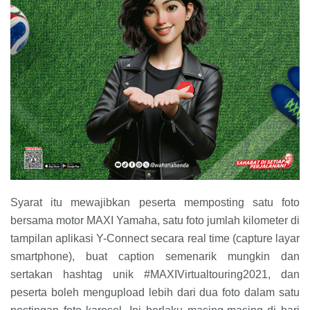
Syarat itu mewajibkan peserta memposting satu foto
bersama motor MAXI Yamaha, satu foto jumlah kilometer di
tampilan aplikasi Y-Connect secara real time (capture layar
smartphone), buat caption semenarik mungkin dan
sertakan hashtag unik #MAXIVirtualtouring2021, dan
peserta boleh mengupload lebih dari dua foto dalam satu