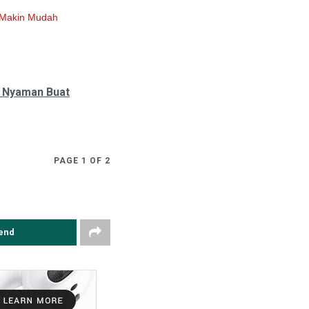
u Makin Mudah
n Nyaman Buat
PAGE 1 OF 2
end