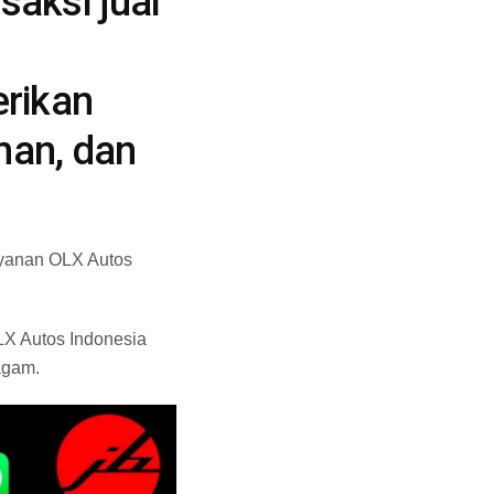
saksi jual
rikan
man, dan
ayanan OLX Autos
LX Autos Indonesia
agam.