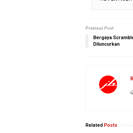
Previous Post
Bergaya Scramble
Diluncurkan
R
Related
Posts