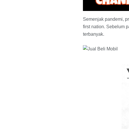
Semenjak pandemi, pre
first nation. Sebelum
terbanyak.