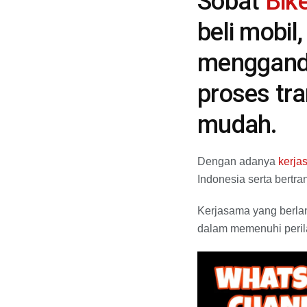
Sobat
Bik
beli mobil
menggande
proses tr
mudah.
Dengan adanya
kerja
Indonesia serta bertra
Kerjasama yang berlan
dalam memenuhi perila