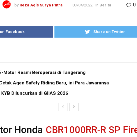
0
by
Reza Agis Surya Putra
03/04/2022
in
Berita
 on Facebook
Share on Twitter
E-Motor Resmi Beroperasi di Tangerang
tak Agen Safety Riding Baru, ini Para Jawaranya
 KYB Diluncurkan di GIIAS 2026
tor Honda
CBR1000RR-R SP Fire