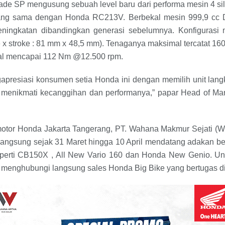
e SP mengusung sebuah level baru dari performa mesin 4 sili
ang sama dengan Honda RC213V. Berbekal mesin 999,9 cc DO
ingkatan dibandingkan generasi sebelumnya. Konfigurasi m
x stroke : 81 mm x 48,5 mm). Tenaganya maksimal tercatat 16
mal mencapai 112 Nm @12.500 rpm.
presiasi konsumen setia Honda ini dengan memilih unit la
 menikmati kecanggihan dan performanya,” papar Head of Mar
otor Honda Jakarta Tangerang, PT. Wahana Makmur Sejati (W
rlangsung sejak 31 Maret hingga 10 April mendatang adakan b
eperti CB150X , All New Vario 160 dan Honda New Genio. Un
 menghubungi langsung sales Honda Big Bike yang bertugas d