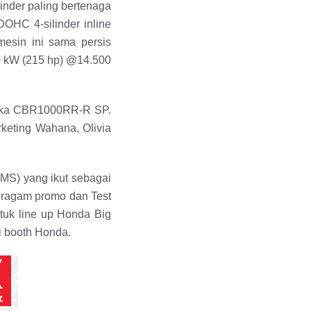
nder paling bertenaga
HC 4-silinder inline
esin ini sama persis
0 kW (215 hp) @14.500
ngka CBR1000RR-R SP.
keting Wahana, Olivia
MS) yang ikut sebagai
eragam promo dan Test
tuk line up Honda Big
i booth Honda.