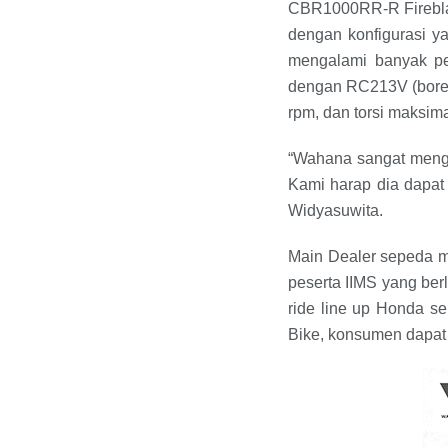
CBR1000RR-R Fireblad
dengan konfigurasi y
mengalami banyak pen
dengan RC213V (bore 
rpm, dan torsi maksi
“Wahana sangat menga
Kami harap dia dapat
Widyasuwita.
Main Dealer sepeda m
peserta IIMS yang be
ride line up Honda s
Bike, konsumen dapat