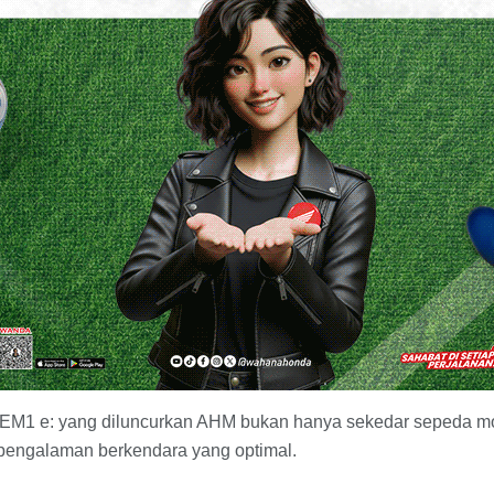
EM1 e: yang diluncurkan AHM bukan hanya sekedar sepeda motor 
 pengalaman berkendara yang optimal.