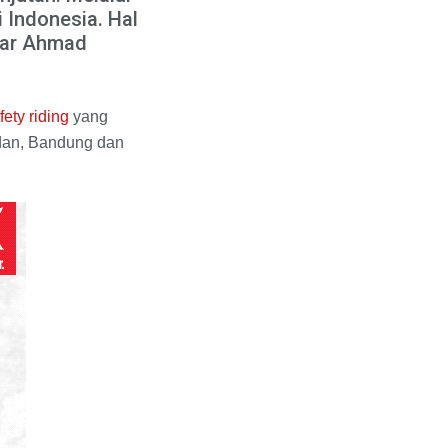
 Indonesia. Hal
jar Ahmad
fety riding
yang
edan, Bandung dan