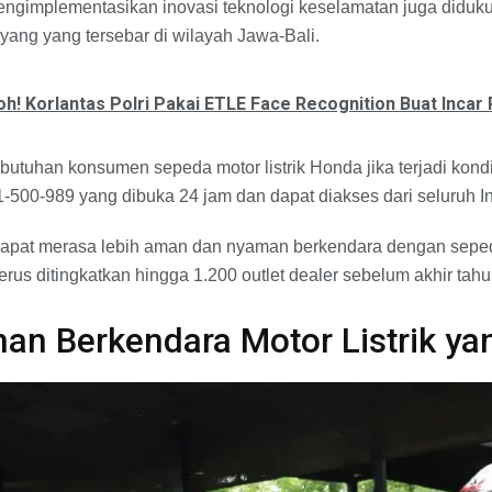
gimplementasikan inovasi teknologi keselamatan juga didukun
yang yang tersebar di wilayah Jawa-Bali.
oh! Korlantas Polri Pakai ETLE Face Recognition Buat Incar
utuhan konsumen sepeda motor listrik Honda jika terjadi kondis
1-500-989 yang dibuka 24 jam dan dapat diakses dari seluruh I
pat merasa lebih aman dan nyaman berkendara dengan sepeda 
rus ditingkatkan hingga 1.200 outlet dealer sebelum akhir tah
ihan Berkendara Motor Listrik y