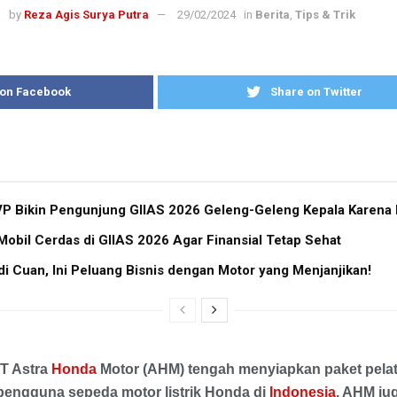
by
Reza Agis Surya Putra
29/02/2024
in
Berita
,
Tips & Trik
 on Facebook
Share on Twitter
 Bikin Pengunjung GIIAS 2026 Geleng-Geleng Kepala Karena Bi
bil Cerdas di GIIAS 2026 Agar Finansial Tetap Sehat
i Cuan, Ini Peluang Bisnis dengan Motor yang Menjanjikan!
PT Astra
Honda
Motor (AHM) tengah menyiapkan paket pela
engguna sepeda motor listrik Honda di
Indonesia
. AHM ju