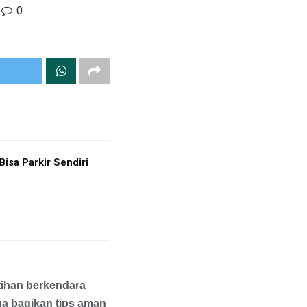
0
sa Parkir Sendiri
tihan berkendara
ga bagikan tips aman