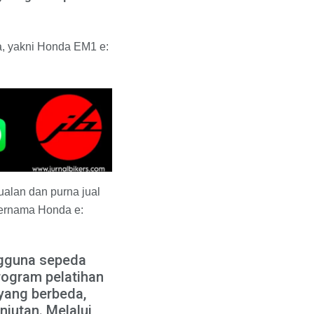
ia, yakni Honda EM1 e:
ualan dan purna jual
bernama Honda e:
ngguna sepeda
rogram pelatihan
 yang berbeda,
jutan. Melalui