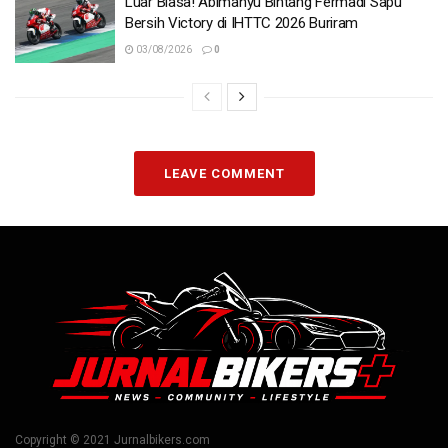
Luar Biasa! Abimanyu Bintang Fermadi Sapu
Bersih Victory di IHTTC 2026 Buriram
03/08/2026
0
LEAVE COMMENT
Copyright © 2021 Jurnalbikers.com