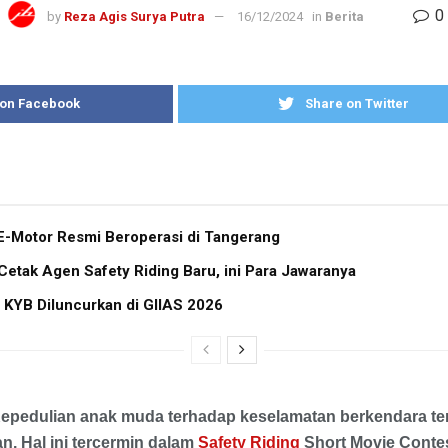
0
by
Reza Agis Surya Putra
16/12/2024
in
Berita
 on Facebook
Share on Twitter
E-Motor Resmi Beroperasi di Tangerang
tak Agen Safety Riding Baru, ini Para Jawaranya
 KYB Diluncurkan di GIIAS 2026
Kepedulian anak muda terhadap keselamatan berkendara t
n. Hal ini tercermin dalam
Safety Riding
Short Movie Contes