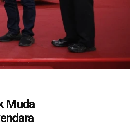
ak Muda
endara