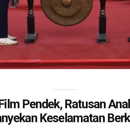
Film Pendek, Ratusan An
nyekan Keselamatan Berk