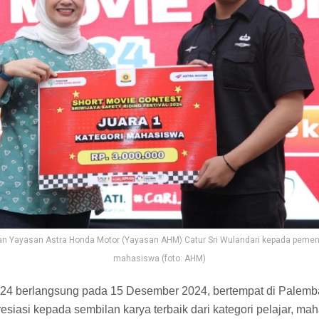
an Yayasan Astra Honda Motor (Yayasan AHM) Catur Sri Wulandari kepada pemen
mahasiswa (foto: AHM)
4 berlangsung pada 15 Desember 2024, bertempat di Palemba
siasi kepada sembilan karya terbaik dari kategori pelajar, ma