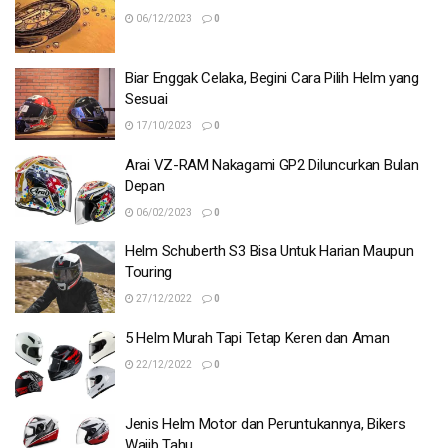
06/12/2023
0
Biar Enggak Celaka, Begini Cara Pilih Helm yang
Sesuai
17/10/2023
0
Arai VZ-RAM Nakagami GP2 Diluncurkan Bulan
Depan
06/02/2023
0
Helm Schuberth S3 Bisa Untuk Harian Maupun
Touring
27/12/2022
0
5 Helm Murah Tapi Tetap Keren dan Aman
22/12/2022
0
Jenis Helm Motor dan Peruntukannya, Bikers
Wajib Tahu