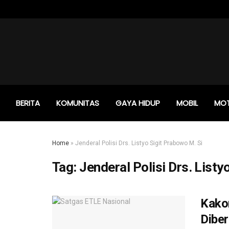
BERITA
KOMUNITAS
GAYA HIDUP
MOBIL
MO
Home
»
Jenderal Polisi Drs. Listyo Sigit Prabowo M. Si
Tag:
Jenderal Polisi Drs. Listy
Kakor
Dibe