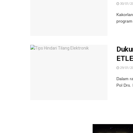
30/01/2
Kakorlan
program 
Dukun
ETLE
29/01/2
Dalam ra
Pol Drs.