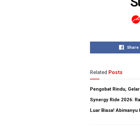
S
Share
Related
Posts
Pengobat Rindu, Gela
Synergy Ride 2026: R
Luar Biasa! Abimanyu 