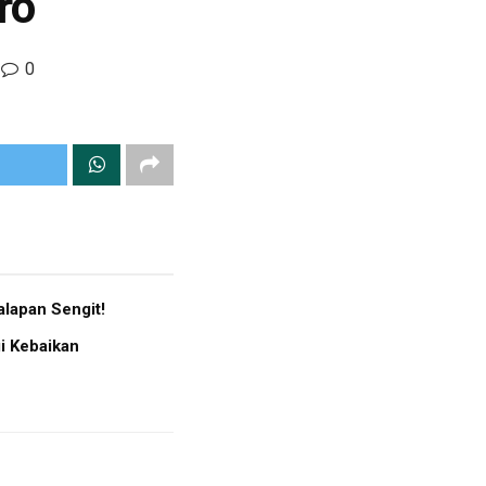
ro
0
lapan Sengit!
i Kebaikan