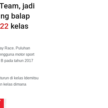
Team, jadi
ang balap
022
kelas
day Race. Puluhan
pengguna motor sport
 B pada tahun 2017
run di kelas Idemitsu
an kelas dimana