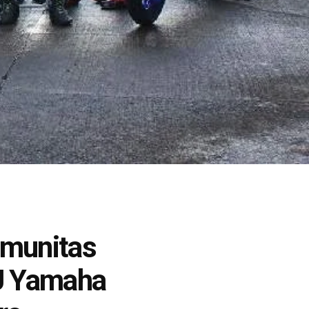
omunitas
U Yamaha