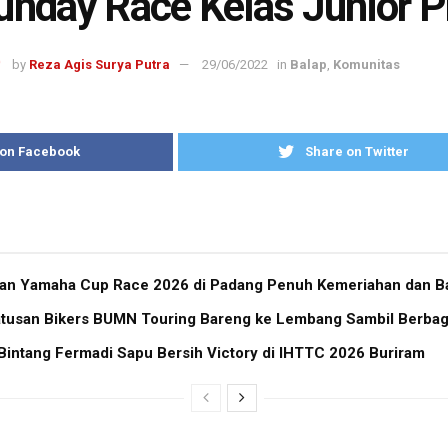
unday Race Kelas Junior P
by
Reza Agis Surya Putra
29/06/2022
in
Balap
,
Komunitas
 on Facebook
Share on Twitter
ran Yamaha Cup Race 2026 di Padang Penuh Kemeriahan dan Ba
atusan Bikers BUMN Touring Bareng ke Lembang Sambil Berbag
Bintang Fermadi Sapu Bersih Victory di IHTTC 2026 Buriram