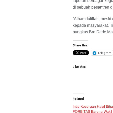
laporan berbagai keg
di sebuah pesantren d
“Alhamdulillah, meski
kepada masyarakat. Ti
pungkas Bro Dede Ma
Share this:
Telegram
Like this:
Related
Intip Keseruan Halal Biha
FORBITAS Bareng Wakil 