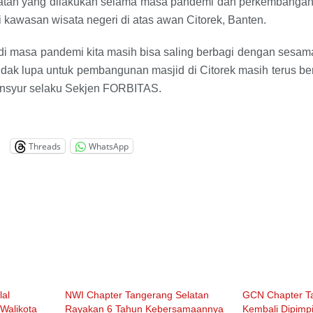
iatan yang dilakukan selama masa pandemi dan perkembanga
i kawasan wisata negeri di atas awan Citorek, Banten.
 di masa pandemi kita masih bisa saling berbagi dengan ses
dak lupa untuk pembangunan masjid di Citorek masih terus berla
nsyur selaku Sekjen FORBITAS.
Threads
WhatsApp
lal
NWI Chapter Tangerang Selatan
GCN Chapter T
Walikota
Rayakan 6 Tahun Kebersamaannya
Kembali Dipimp