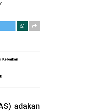
0
i Kebaikan
ak
AS) adakan