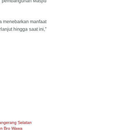
n pembangunan Masjid
ama menebarkan manfaat
njut hingga saat ini,”
angerang Selatan
in Bro Wawa