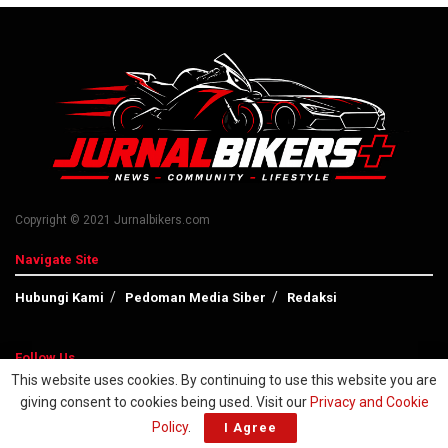
Copyright © 2021 Jurnalbikers.com
Navigate Site
Hubungi Kami
Pedoman Media Siber
Redaksi
Follow Us
This website uses cookies. By continuing to use this website you are
giving consent to cookies being used. Visit our
Privacy and Cookie
Policy
.
I Agree